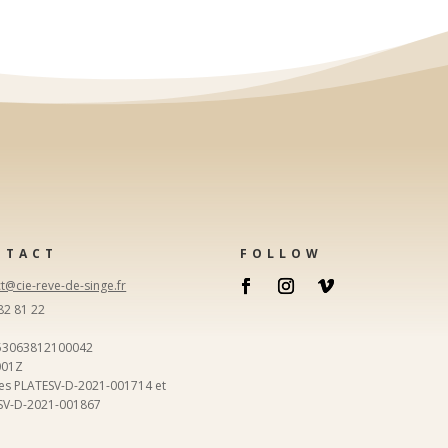
NTACT
FOLLOW
t@cie-reve-de-singe.fr
82 81 22
 53063812100042
001Z
ces PLATESV-D-2021-001714 et
SV-D-2021-001867