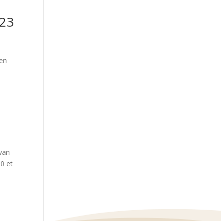
023
 en
avan
0 et