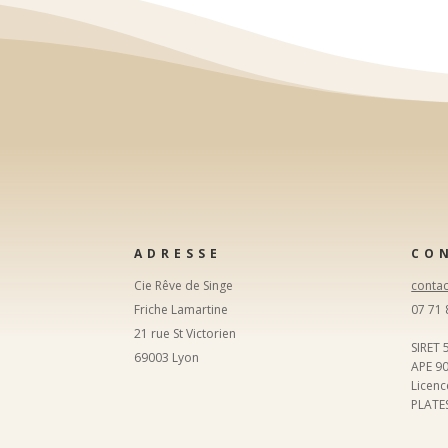
ADRESSE
CO
Cie Rêve de Singe
contac
Friche Lamartine
07 71 
21 rue St Victorien
SIRET
69003 Lyon
APE 9
Licen
PLATE