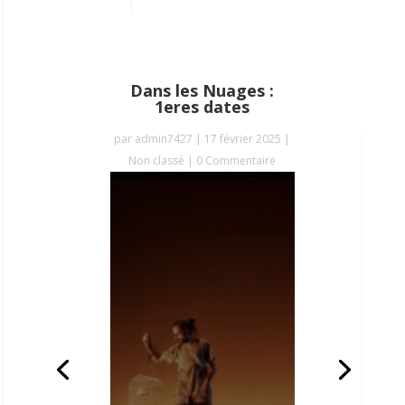
Dans les Nuages :
1eres dates
par
admin7427
|
17 février 2025
|
Non classé
| 0 Commentaire