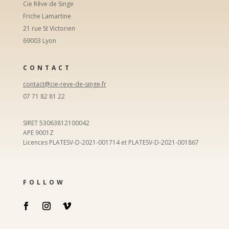
Cie Rêve de Singe
Friche Lamartine
21 rue St Victorien
69003 Lyon
CONTACT
contact@cie-reve-de-singe.fr
07 71 82 81 22
SIRET 53063812100042
APE 9001Z
Licences PLATESV-D-2021-001714 et PLATESV-D-2021-001867
FOLLOW